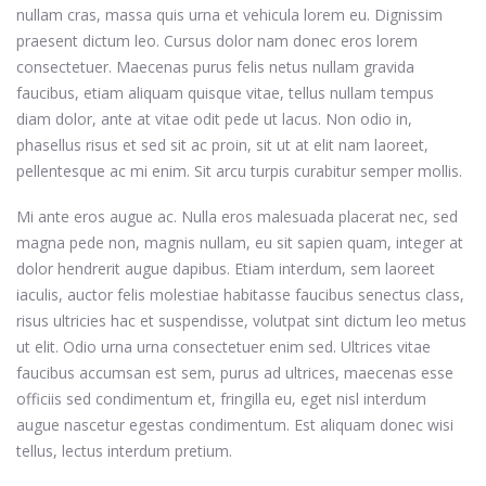
nullam cras, massa quis urna et vehicula lorem eu. Dignissim
praesent dictum leo. Cursus dolor nam donec eros lorem
consectetuer. Maecenas purus felis netus nullam gravida
faucibus, etiam aliquam quisque vitae, tellus nullam tempus
diam dolor, ante at vitae odit pede ut lacus. Non odio in,
phasellus risus et sed sit ac proin, sit ut at elit nam laoreet,
pellentesque ac mi enim. Sit arcu turpis curabitur semper mollis.
Mi ante eros augue ac. Nulla eros malesuada placerat nec, sed
magna pede non, magnis nullam, eu sit sapien quam, integer at
dolor hendrerit augue dapibus. Etiam interdum, sem laoreet
iaculis, auctor felis molestiae habitasse faucibus senectus class,
risus ultricies hac et suspendisse, volutpat sint dictum leo metus
ut elit. Odio urna urna consectetuer enim sed. Ultrices vitae
faucibus accumsan est sem, purus ad ultrices, maecenas esse
officiis sed condimentum et, fringilla eu, eget nisl interdum
augue nascetur egestas condimentum. Est aliquam donec wisi
tellus, lectus interdum pretium.