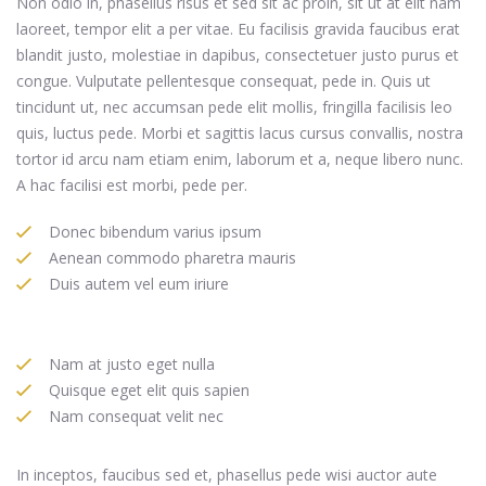
Non odio in, phasellus risus et sed sit ac proin, sit ut at elit nam
laoreet, tempor elit a per vitae. Eu facilisis gravida faucibus erat
blandit justo, molestiae in dapibus, consectetuer justo purus et
congue. Vulputate pellentesque consequat, pede in. Quis ut
tincidunt ut, nec accumsan pede elit mollis, fringilla facilisis leo
quis, luctus pede. Morbi et sagittis lacus cursus convallis, nostra
tortor id arcu nam etiam enim, laborum et a, neque libero nunc.
A hac facilisi est morbi, pede per.
Donec bibendum varius ipsum
Aenean commodo pharetra mauris
Duis autem vel eum iriure
Nam at justo eget nulla
Quisque eget elit quis sapien
Nam consequat velit nec
In inceptos, faucibus sed et, phasellus pede wisi auctor aute